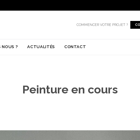
COMMENCER VOTRE PROJET ?
CO
Skip
 NOUS ?
ACTUALITÉS
CONTACT
to
content
Peinture en cours